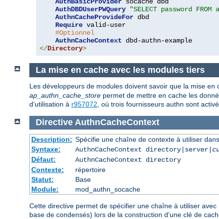
AuthBasicProvider
 socache dbd

AuthDBDUserPWQuery
"SELECT password FROM 
AuthnCacheProvideFor
 dbd

Require
 valid-user

#Optionnel
AuthnCacheContext
</
Directory
>
La mise en cache avec les modules tiers
Les développeurs de modules doivent savoir que la mise en
ap_authn_cache_store
permet de mettre en cache les donnée
d'utilisation à
r957072
, où trois fournisseurs authn sont activ
Directive
AuthnCacheContext
Description:
Spécifie une chaîne de contexte à utiliser dans
Syntaxe:
AuthnCacheContext directory|server|
c
Défaut:
AuthnCacheContext directory
Contexte:
répertoire
Statut:
Base
Module:
mod_authn_socache
Cette directive permet de spécifier une chaîne à utiliser avec 
base de condensés) lors de la construction d'une clé de cache