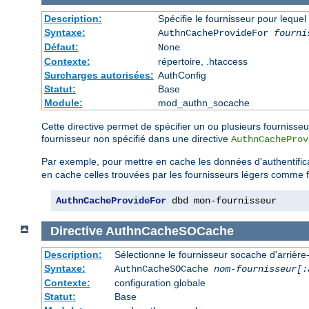
Description:
Spécifie le fournisseur pour leque
Syntaxe:
AuthnCacheProvideFor
fourni
Défaut:
None
Contexte:
répertoire, .htaccess
Surcharges autorisées:
AuthConfig
Statut:
Base
Module:
mod_authn_socache
Cette directive permet de spécifier un ou plusieurs fournisse
fournisseur non spécifié dans une directive
AuthnCacheProv
Par exemple, pour mettre en cache les données d'authentific
en cache celles trouvées par les fournisseurs légers comme f
AuthnCacheProvideFor
 dbd mon-fournisseur
Directive
AuthnCacheSOCache
Description:
Sélectionne le fournisseur socache d'arrière-p
Syntaxe:
AuthnCacheSOCache
nom-fournisseur[:
Contexte:
configuration globale
Statut:
Base