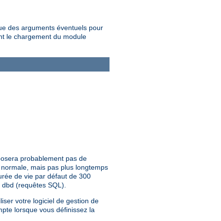
que des arguments éventuels pour
tant le chargement du module
 posera probablement pas de
te normale, mais pas plus longtemps
urée de vie par défaut de 300
e dbd (requêtes SQL).
iser votre logiciel de gestion de
mpte lorsque vous définissez la