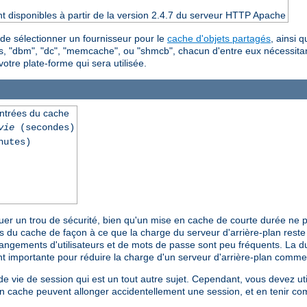
t disponibles à partir de la version 2.4.7 du serveur HTTP Apache
 de sélectionner un fournisseur pour le
cache d'objets partagés
, ainsi 
tres, "dbm", "dc", "memcache", ou "shmcb", chacun d'entre eux nécessi
votre plate-forme qui sera utilisée.
entrées du cache
vie
(secondes)
nutes)
tuer un trou de sécurité, bien qu'un mise en cache de courte durée ne
ées du cache de façon à ce que la charge du serveur d'arrière-plan res
hangements d'utilisateurs et de mots de passe sont peu fréquents. La d
nt importante pour réduire la charge d'un serveur d'arrière-plan comm
 vie de session qui est un tout autre sujet. Cependant, vous devez util
 en cache peuvent allonger accidentellement une session, et en tenir co