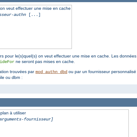
l on veut effectuer une mise en cache
sseur-authn
[...]
urs pour le(s)quel(s) on veut effectuer une mise en cache. Les données 
ne seront pas mises en cache.
ideFor
ation trouvées par
ou par un fournisseur personnalis
mod_authn_dbd
ile ou dbm :
lan à utiliser
arguments-fournisseur]