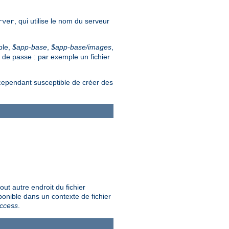
, qui utilise le nom du serveur
rver
ple,
$app-base
,
$app-base/images
,
t de passe : par exemple un fichier
 cependant susceptible de créer des
out autre endroit du fichier
sponible dans un contexte de fichier
access
.