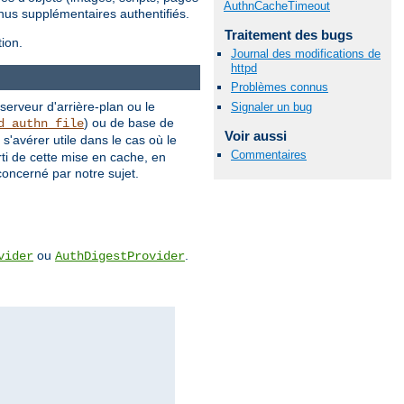
AuthnCacheTimeout
nus supplémentaires authentifiés.
Traitement des bugs
ion.
Journal des modifications de
httpd
Problèmes connus
 serveur d'arrière-plan ou le
Signaler un bug
) ou de base de
d_authn_file
Voir aussi
'avérer utile dans le cas où le
Commentaires
rti de cette mise en cache, en
concerné par notre sujet.
ou
.
vider
AuthDigestProvider