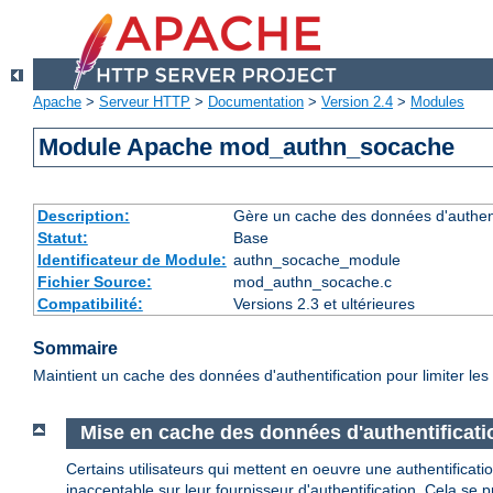
Apache
>
Serveur HTTP
>
Documentation
>
Version 2.4
>
Modules
Module Apache mod_authn_socache
Description:
Gère un cache des données d'authenti
Statut:
Base
Identificateur de Module:
authn_socache_module
Fichier Source:
mod_authn_socache.c
Compatibilité:
Versions 2.3 et ultérieures
Sommaire
Maintient un cache des données d'authentification pour limiter les s
Mise en cache des données d'authentificati
Certains utilisateurs qui mettent en oeuvre une authentifica
inacceptable sur leur fournisseur d'authentification. Cela s