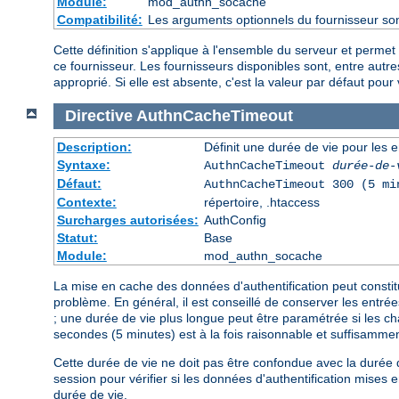
Module:
mod_authn_socache
Compatibilité:
Les arguments optionnels du fournisseur son
Cette définition s'applique à l'ensemble du serveur et permet
ce fournisseur. Les fournisseurs disponibles sont, entre au
approprié. Si elle est absente, c'est la valeur par défaut pour 
Directive
AuthnCacheTimeout
Description:
Définit une durée de vie pour les 
Syntaxe:
AuthnCacheTimeout
durée-de-
Défaut:
AuthnCacheTimeout 300 (5 mi
Contexte:
répertoire, .htaccess
Surcharges autorisées:
AuthConfig
Statut:
Base
Module:
mod_authn_socache
La mise en cache des données d'authentification peut consti
problème. En général, il est conseillé de conserver les entr
; une durée de vie plus longue peut être paramétrée si les c
secondes (5 minutes) est à la fois raisonnable et suffisamme
Cette durée de vie ne doit pas être confondue avec la durée de
session pour vérifier si les données d'authentification mises
durée de vie.