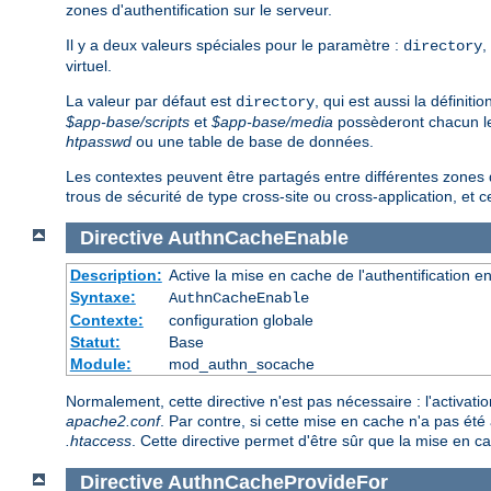
zones d'authentification sur le serveur.
Il y a deux valeurs spéciales pour le paramètre :
,
directory
virtuel.
La valeur par défaut est
, qui est aussi la définit
directory
$app-base/scripts
et
$app-base/media
possèderont chacun leur
htpasswd
ou une table de base de données.
Les contextes peuvent être partagés entre différentes zones 
trous de sécurité de type cross-site ou cross-application, et 
Directive
AuthnCacheEnable
Description:
Active la mise en cache de l'authentification en
Syntaxe:
AuthnCacheEnable
Contexte:
configuration globale
Statut:
Base
Module:
mod_authn_socache
Normalement, cette directive n'est pas nécessaire : l'activation
apache2.conf
. Par contre, si cette mise en cache n'a pas été 
.htaccess
. Cette directive permet d'être sûr que la mise en ca
Directive
AuthnCacheProvideFor