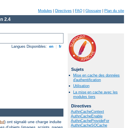
Modules
|
Directives
|
FAQ
|
Glossaire
|
Plan du site
n 2.4
Langues Disponibles:
en
|
fr
Sujets
Mise en cache des données
d'authentification
Utilisation
La mise en cache avec les
modules tiers
Directives
AuthnCacheContext
AuthnCacheEnable
AuthnCacheProvideFor
) ont signalé une charge induite
bd
AuthnCacheSOCache
es d'objets (images, scripts, pages