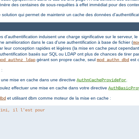
 génère des centaines de sous-requêtes à effet immédiat pour des conte
e solution qui permet de maintenir un cache des données d'authentificat
es d'authentification induisent une charge significative sur le serveur, le
amélioration dans le cas d'une authentification à base de fichier (
mo
r leur conception rapides et légères (la mise en cache peut cependant s
authentification basés sur SQL ou LDAP ont plus de chances de tirer pa
gérant son propre cache, seul
est 
mod_authnz_ldap
mod_authn_dbd
 :
er une mise en cache dans une directive
.
AuthnCacheProvideFor
voulez effectuer une mise en cache dans votre directive
AuthBasicPro
et utilisant dbm comme moteur de la mise en cache :
dbd
fini, il l'est pour