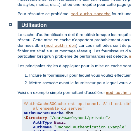
de styles, media, etc...), et où une requête pour cette page
Pour résoudre ce problème,
fournit un
mod_authn_socache
Utilisation
Le cache d'authentification doit être utilisé lorsque les requêt
réseau. Cette mise en cache n'apportera probablement aucune 
données dbm (
) car ces méthodes sont de pa
mod_authn_dbm
fichier est situé sur un montage réseau). Les fournisseurs d'
particulier lorsqu'un problème de performances est détecté.
Les principales règles à appliquer pour la mise en cache sont
Inclure le fournisseur pour lequel vous voulez effectu
Mettre
socache
avant le fournisseur pour lequel vous 
Voici un exemple simple permettant d'accélérer
mod_authn_
#AuthnCacheSOCache est optionnel. S'il est dé
#l'ensemble du serveur
AuthnCacheSOCache
<
Directory
"/usr/www/myhost/private"
>
AuthType
Basic
AuthName
"Cached Authentication Example"