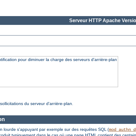
Serveur HTTP Apache Versio
fication pour diminuer la charge des serveurs d'arrière-plan
ollicitations du serveur d'arrière-plan.
on
tion lourde s'appuyant par exemple sur des requêtes SQL (
mod_authn_d
e produit typiquement dans le cas où une page HTML contient des centain