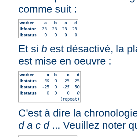
comme suit :
worker
a
b
c
d
lbfactor
25
25
25
25
lbstatus
0
0
0
0
Et si
b
est désactivé, la pl
est mise en oeuvre :
worker
a
b
c
d
lbstatus
-50
0
25
25
lbstatus
-25
0
-25
50
lbstatus
0
0
0
0
(repeat)
C'est à dire la chronologi
d
a
c
d
... Veuillez noter q