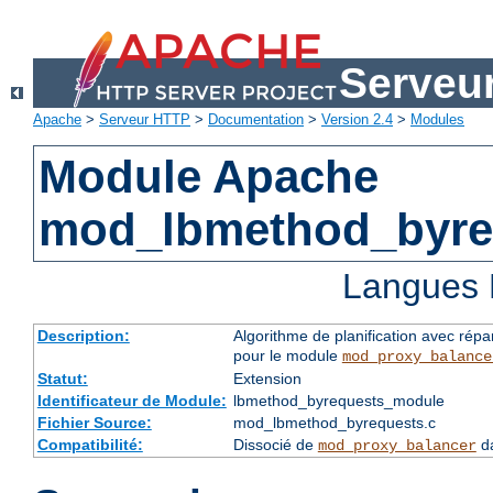
Serveu
Apache
>
Serveur HTTP
>
Documentation
>
Version 2.4
>
Modules
Module Apache
mod_lbmethod_byre
Langues 
Description:
Algorithme de planification avec répa
pour le module
mod_proxy_balance
Statut:
Extension
Identificateur de Module:
lbmethod_byrequests_module
Fichier Source:
mod_lbmethod_byrequests.c
Compatibilité:
Dissocié de
da
mod_proxy_balancer