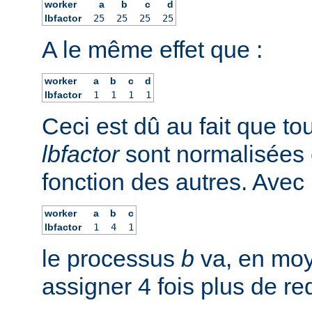
worker
a
b
c
d
lbfactor
25
25
25
25
A le même effet que :
worker
a
b
c
d
lbfactor
1
1
1
1
Ceci est dû au fait que to
lbfactor
sont normalisées 
fonction des autres. Avec 
worker
a
b
c
lbfactor
1
4
1
le processus
b
va, en moy
assigner 4 fois plus de r