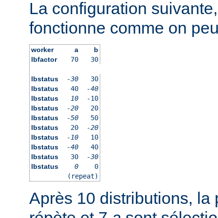
La configuration suivante
fonctionne comme on peut 
worker
a
b
lbfactor
70
30
lbstatus
-30
30
lbstatus
40
-40
lbstatus
10
-10
lbstatus
-20
20
lbstatus
-50
50
lbstatus
20
-20
lbstatus
-10
10
lbstatus
-40
40
lbstatus
30
-30
lbstatus
0
0
(repeat)
Après 10 distributions, la 
répète et 7
a
sont sélecti