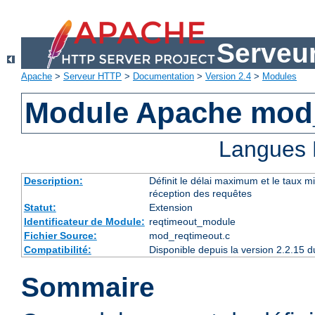
Serveu
Apache
>
Serveur HTTP
>
Documentation
>
Version 2.4
>
Modules
Module Apache mod
Langues 
Description:
Définit le délai maximum et le taux 
réception des requêtes
Statut:
Extension
Identificateur de Module:
reqtimeout_module
Fichier Source:
mod_reqtimeout.c
Compatibilité:
Disponible depuis la version 2.2.15
Sommaire