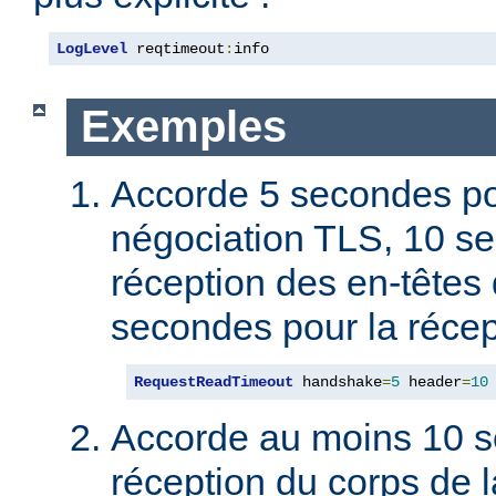
LogLevel
 reqtimeout
:
info
Exemples
Accorde 5 secondes po
négociation TLS, 10 s
réception des en-têtes 
secondes pour la récep
RequestReadTimeout
 handshake
=
5
 header
=
10
Accorde au moins 10 s
réception du corps de l