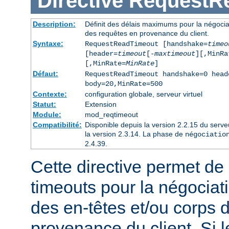
Directive
RequestR
Description:
Définit des délais maximums pour la négociat
des requêtes en provenance du client.
Syntaxe:
RequestReadTimeout [handshake=
timeo
[header=
timeout
[-
maxtimeout
][,MinRa
[,MinRate=
MinRate
]
Défaut:
RequestReadTimeout handshake=0 head
body=20,MinRate=500
Contexte:
configuration globale, serveur virtuel
Statut:
Extension
Module:
mod_reqtimeout
Compatibilité:
Disponible depuis la version 2.2.15 du serv
la version 2.3.14. La phase de
négociatio
2.4.39.
Cette directive permet de d
timeouts pour la négociat
des en-têtes et/ou corps 
provenance du client. Si l