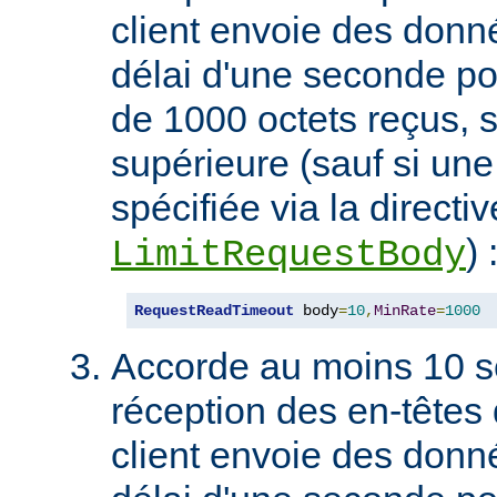
client envoie des don
délai d'une seconde p
de 1000 octets reçus, s
supérieure (sauf si une 
spécifiée via la directiv
) 
LimitRequestBody
RequestReadTimeout
 body
=
10
,
MinRate
=
1000
Accorde au moins 10 s
réception des en-têtes 
client envoie des don