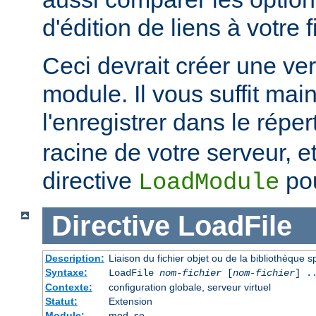
d'édition de liens à votre f
Ceci devrait créer une ve
module. Il vous suffit mai
l'enregistrer dans le réper
racine de votre serveur, et 
directive
pou
LoadModule
Directive
LoadFile
Description:
Liaison du fichier objet ou de la bibliothèque sp
Syntaxe:
LoadFile
nom-fichier
[
nom-fichier
] .
Contexte:
configuration globale, serveur virtuel
Statut:
Extension
Module:
mod_so