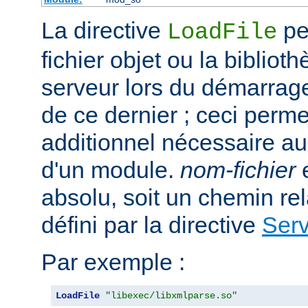
La directive
per
LoadFile
fichier objet ou la bibliot
serveur lors du démarrag
de ce dernier ; ceci perme
additionnel nécessaire a
d'un module.
nom-fichier
e
absolu, soit un chemin rela
défini par la directive
Ser
Par exemple :
LoadFile
"libexec/libxmlparse.so"