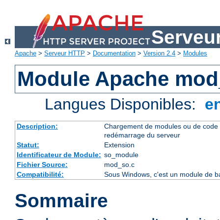
Serveu
Apache
>
Serveur HTTP
>
Documentation
>
Version 2.4
>
Modules
Module Apache mod
Langues Disponibles:
e
Description:
Chargement de modules ou de code 
redémarrage du serveur
Statut:
Extension
Identificateur de Module:
so_module
Fichier Source:
mod_so.c
Compatibilité:
Sous Windows, c'est un module de ba
Sommaire