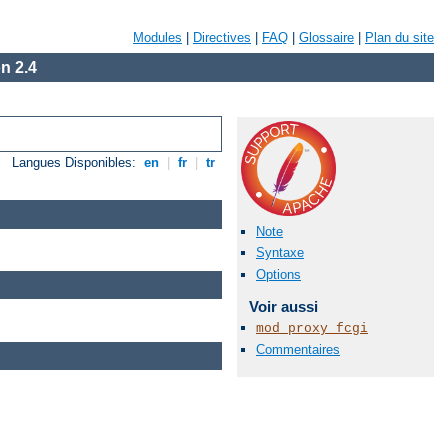
Modules
|
Directives
|
FAQ
|
Glossaire
|
Plan du site
n 2.4
Langues Disponibles:
en
|
fr
|
tr
Note
Syntaxe
Options
Voir aussi
mod_proxy_fcgi
Commentaires