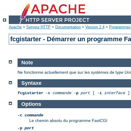
Apache
>
Serveur HTTP
>
Documentation
>
Version 2.4
>
Programmes
fcgistarter - Démarrer un programme F
Note
Ne fonctionne actuellement que sur les systèmes de type Uni
Syntaxe
fcgistarter
-
c
commande
-
p
port
[ -
i
interface
]
Options
-c
commande
Le chemin absolu du programme FastCGI
-p
port