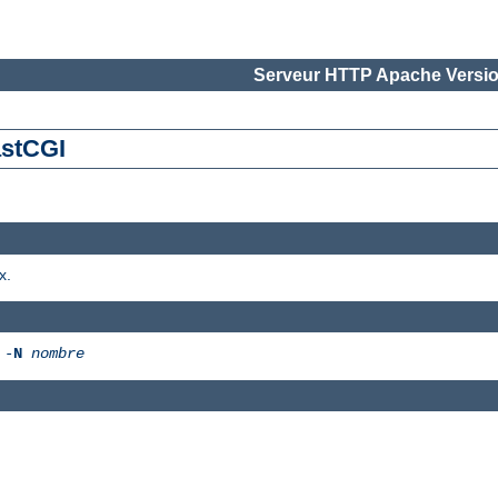
Serveur HTTP Apache Versio
astCGI
x.
 -
N
nombre