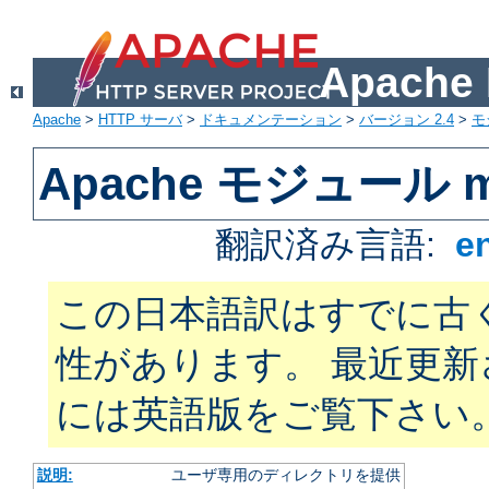
Apach
Apache
>
HTTP サーバ
>
ドキュメンテーション
>
バージョン 2.4
>
モ
Apache モジュール mo
翻訳済み言語:
e
この日本語訳はすでに古
性があります。 最近更
には英語版をご覧下さい
説明:
ユーザ専用のディレクトリを提供