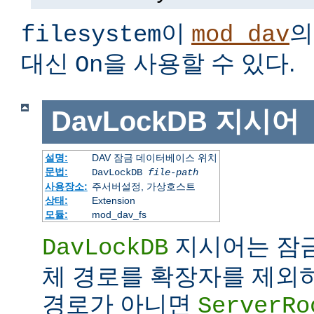
이
의
filesystem
mod_dav
대신
을 사용할 수 있다.
On
DavLockDB
지시어
설명:
DAV 잠금 데이터베이스 위치
문법:
DavLockDB
file-path
사용장소:
주서버설정, 가상호스트
상태:
Extension
모듈:
mod_dav_fs
지시어는 잠
DavLockDB
체 경로를 확장자를 제외
경로가 아니면
ServerRo