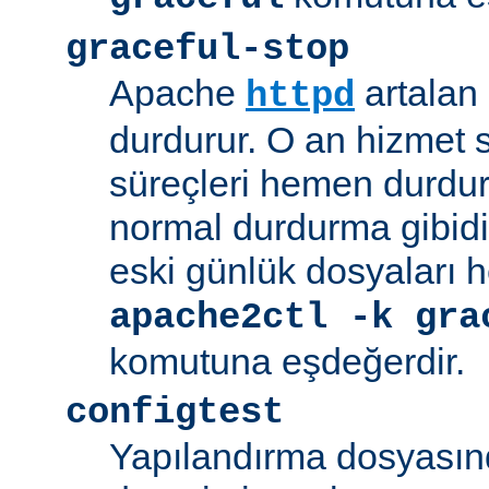
graceful-stop
Apache
artalan
httpd
durdurur. O an hizmet
süreçleri hemen durdu
normal durdurma gibidir
eski günlük dosyaları 
apache2ctl -k gra
komutuna eşdeğerdir.
configtest
Yapılandırma dosyasın