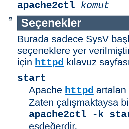
apache2ctl
komut
Seçenekler
Burada sadece SysV başl
seçeneklere yer verilmişt
için
kılavuz sayfas
httpd
start
Apache
artalan 
httpd
Zaten çalışmaktaysa bir
apache2ctl -k sta
eşdeğerdir.