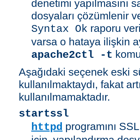
denetimi yapılmasını s
dosyaları çözümlenir ve
raporu veril
Syntax Ok
varsa o hataya ilişkin ayrı
komut
apache2ctl -t
Aşağıdaki seçenek eski 
kullanılmaktaydı, fakat art
kullanılmamaktadır.
startssl
programını SSL 
httpd
için, yapılandırma dosya