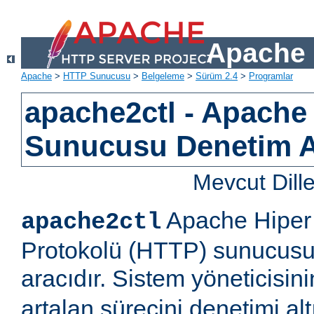
Apache 
Apache
>
HTTP Sunucusu
>
Belgeleme
>
Sürüm 2.4
>
Programlar
apache2ctl - Apach
Sunucusu Denetim 
Mevcut Dill
Apache Hiper 
apache2ctl
Protokolü (HTTP) sunucusu 
aracıdır. Sistem yöneticisi
artalan sürecini denetimi al