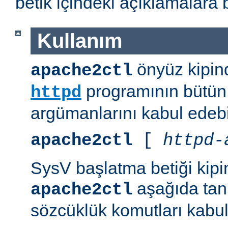
betik içindeki açıklamalara 
Kullanım
önyüz kipind
apache2ctl
programının bütün 
httpd
argümanlarını kabul edebil
apache2ctl
[
httpd-
SysV başlatma betiği kipi
aşağıda tanı
apache2ctl
sözcüklük komutları kabul