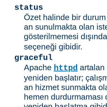
status
Özet halinde bir durum 
an sunulmakta olan ist
gösterilmemesi dışınd
seçeneği gibidir.
graceful
Apache
artalan
httpd
yeniden başlatır; çalışmı
an hizmet sunmakta ola
hemen durdurmaması d
yeniden başlatma gibidi