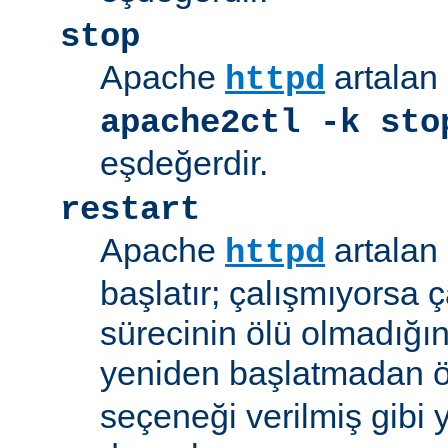
stop
Apache
artalan 
httpd
apache2ctl -k sto
eşdeğerdir.
restart
Apache
artalan 
httpd
başlatır; çalışmıyorsa çal
sürecinin ölü olmadığı
yeniden başlatmadan 
seçeneği verilmiş gibi