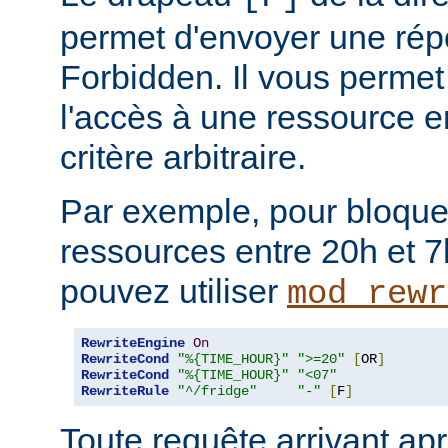
permet d'envoyer une rép
Forbidden. Il vous permet 
l'accès à une ressource e
critère arbitraire.
Par exemple, pour bloque
ressources entre 20h et 7
pouvez utiliser
mod_rewr
RewriteEngine
On
RewriteCond
"%{TIME_HOUR}"
">=20"
[
OR
]
RewriteCond
"%{TIME_HOUR}"
"<07"
RewriteRule
"^/fridge"
"-"
[
F
]
Toute requête arrivant ap