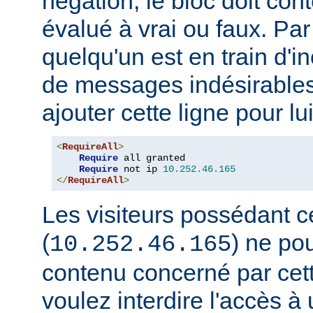
négation, le bloc doit con
évalué à vrai ou faux. Par
quelqu'un est en train d'i
de messages indésirable
ajouter cette ligne pour lui
<
RequireAll
>
Require
 all granted

Require
 not ip 
10.252
.
46.165
</
RequireAll
>
Les visiteurs possédant c
(
) ne pou
10.252.46.165
contenu concerné par cett
voulez interdire l'accès 