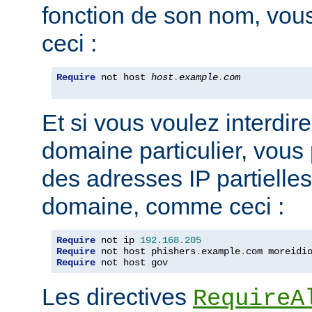
fonction de son nom, vou
ceci :
Require
 not host 
host
.
example
.
com
Et si vous voulez interdire
domaine particulier, vous
des adresses IP partiell
domaine, comme ceci :
Require
 not ip 
192.168
.
205
Require
 not host phishers
.
example
.
com moreidi
Require
 not host gov
Les directives
RequireA