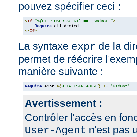
pouvez spécifier ceci :
<
If
"%{HTTP_USER_AGENT} == 'BadBot'"
>
Require
</
If
>
La syntaxe
de la di
expr
permet de réécrire l'exem
manière suivante :
Require
 expr 
%{
HTTP_USER_AGENT
}
!=
'BadBot'
Avertissement :
Contrôler l'accès en fonc
n'est pas 
User-Agent