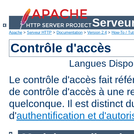
Serveu
Apache
>
Serveur HTTP
>
Documentation
>
Version 2.4
>
How-To / Tut
Contrôle d'accès
Langues Dispo
Le contrôle d'accès fait réf
de contrôle d'accès à une 
quelconque. Il est distinct 
d'
authentification et d'autori