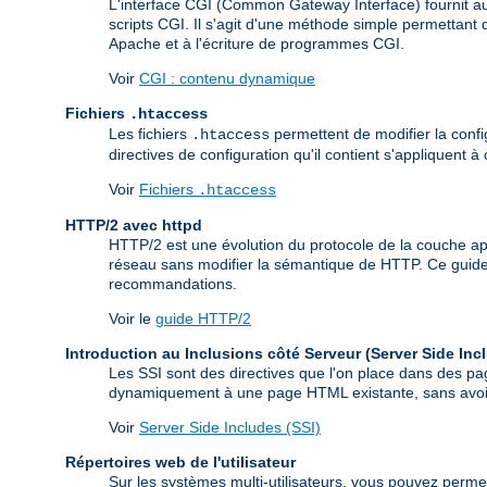
L'interface CGI (Common Gateway Interface) fournit
scripts CGI. Il s'agit d'une méthode simple permettant
Apache et à l'écriture de programmes CGI.
Voir
CGI : contenu dynamique
Fichiers
.htaccess
Les fichiers
permettent de modifier la config
.htaccess
directives de configuration qu'il contient s'appliquent à
Voir
Fichiers
.htaccess
HTTP/2 avec httpd
HTTP/2 est une évolution du protocole de la couche appl
réseau sans modifier la sémantique de HTTP. Ce guide 
recommandations.
Voir le
guide HTTP/2
Introduction au Inclusions côté Serveur (Server Side Inc
Les SSI sont des directives que l'on place dans des pa
dynamiquement à une page HTML existante, sans avoir à
Voir
Server Side Includes (SSI)
Répertoires web de l'utilisateur
Sur les systèmes multi-utilisateurs, vous pouvez permet