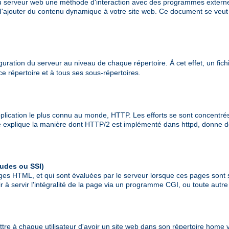
 au serveur web une méthode d'interaction avec des programmes exte
 d'ajouter du contenu dynamique à votre site web. Ce document se veut 
uration du serveur au niveau de chaque répertoire. À cet effet, un fichie
 ce répertoire et à tous ses sous-répertoires.
ication le plus connu au monde, HTTP. Les efforts se sont concentrés su
explique la manière dont HTTP/2 est implémenté dans httpd, donne des
ludes ou SSI)
ges HTML, et qui sont évaluées par le serveur lorsque ces pages sont 
 servir l'intégralité de la page via un programme CGI, ou toute autr
tre à chaque utilisateur d'avoir un site web dans son répertoire home v