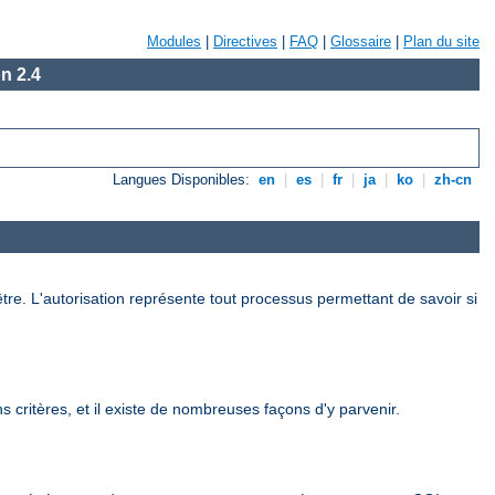
Modules
|
Directives
|
FAQ
|
Glossaire
|
Plan du site
n 2.4
Langues Disponibles:
en
|
es
|
fr
|
ja
|
ko
|
zh-cn
être. L'autorisation représente tout processus permettant de savoir si
 critères, et il existe de nombreuses façons d'y parvenir.