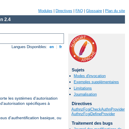
Modules
|
Directives
|
FAQ
|
Glossaire
|
Plan du site
n 2.4
Langues Disponibles:
en
|
fr
Sujets
Modes d'invocation
Exemples supplémentaires
Limitations
Journalisation
porte les systèmes d'autorisation
Directives
 d'autorisation spécifiques à
AuthnzFcgiCheckAuthnProvider
AuthnzFcgiDefineProvider
sus d'authentification basique, ou
Traitement des bugs