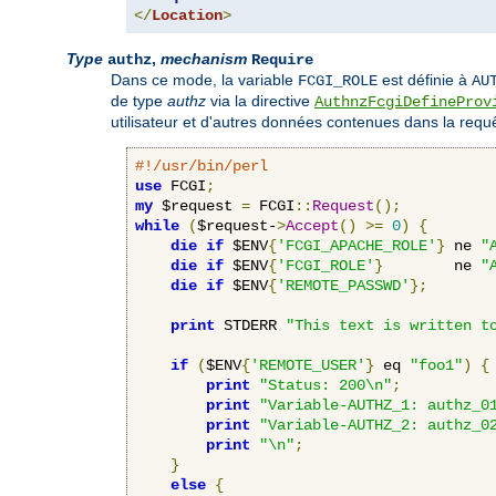
</
Location
>
Type
,
mechanism
authz
Require
Dans ce mode, la variable
est définie à
FCGI_ROLE
AU
de type
authz
via la directive
AuthnzFcgiDefineProv
utilisateur et d'autres données contenues dans la requê
#!/usr/bin/perl
use
 FCGI
;
my
 $request 
=
 FCGI
::
Request
();
while
(
$request-
>
Accept
()
>=
0
)
{
die
if
 $ENV
{
'FCGI_APACHE_ROLE'
}
 ne 
"
die
if
 $ENV
{
'FCGI_ROLE'
}
        ne 
"
die
if
 $ENV
{
'REMOTE_PASSWD'
};
print
 STDERR 
"This text is written t
if
(
$ENV
{
'REMOTE_USER'
}
 eq 
"foo1"
)
{
print
"Status: 200\n"
;
print
"Variable-AUTHZ_1: authz_0
print
"Variable-AUTHZ_2: authz_0
print
"\n"
;
}
else
{