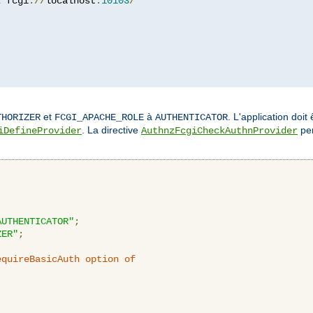
z
 fcgi
://
localhost
:
10103
/
et
à
. L'application doit
THORIZER
FCGI_APACHE_ROLE
AUTHENTICATOR
. La directive
per
iDefineProvider
AuthnzFcgiCheckAuthnProvider
AUTHENTICATOR"
;
ZER"
;
equireBasicAuth option of 
: