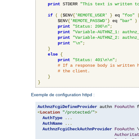
print
 STDERR 
"This text is written t
if
(
(
$ENV
{
'REMOTE_USER'
}
 eq 
"foo"
        $ENV
{
'REMOTE_PASSWD'
}
 eq 
"bar"
)
print
"Status: 200\n"
;
print
"Variable-AUTHNZ_1: authnz
print
"Variable-AUTHNZ_2: authnz
print
"\n"
;
}
else
{
print
"Status: 401\n\n"
;
# If a response body is written 
# the client.
}
}
Exemple de configuration httpd :
AuthnzFcgiDefineProvider
 authn 
FooAuthn
 
<
Location
"/protected/"
>
AuthType
...
AuthName
...
AuthnzFcgiCheckAuthnProvider
FooAuthn
 \
Authorita