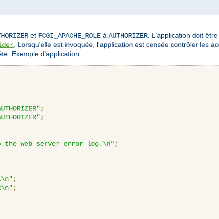
et
à
. L'application doit êtr
THORIZER
FCGI_APACHE_ROLE
AUTHORIZER
. Lorsqu'elle est invoquée, l'application est censée contrôler les accè
ider
te. Exemple d'application :
AUTHORIZER"
;
AUTHORIZER"
;
o the web server error log.\n"
;
1\n"
;
2\n"
;