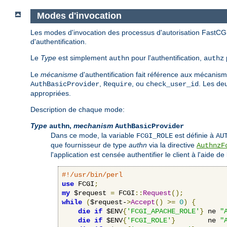
Modes d'invocation
Les modes d'invocation des processus d'autorisation FastCGI
d'authentification.
Le
Type
est simplement
pour l'authentification,
authn
authz
Le
mécanisme
d'authentification fait référence aux mécanism
,
, ou
. Les de
AuthBasicProvider
Require
check_user_id
appropriées.
Description de chaque mode:
Type
,
mechanism
authn
AuthBasicProvider
Dans ce mode, la variable
est définie à
FCGI_ROLE
AU
que fournisseur de type
authn
via la directive
AuthnzF
l'application est censée authentifier le client à l'aide de
#!/usr/bin/perl
use
 FCGI
;
my
 $request 
=
 FCGI
::
Request
();
while
(
$request-
>
Accept
()
>=
0
)
{
die
if
 $ENV
{
'FCGI_APACHE_ROLE'
}
 ne 
"
die
if
 $ENV
{
'FCGI_ROLE'
}
        ne 
"