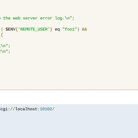
o the web server error log.\n"
;
||
 $ENV
{
'REMOTE_USER'
}
 eq 
"foo1"
)
&&
{
1\n"
;
2\n"
;
fcgi
://
localhost
:
10102
/