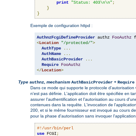
print
"Status: 403\n\n"
;
}
}
Exemple de configuration httpd :
AuthnzFcgiDefineProvider
 authz 
FooAuthz
 
<
Location
"/protected/"
>
AuthType
...
AuthName
...
AuthBasicProvider
...
Require
FooAuthz
</
Location
>
Type
,
mechanism
+
authnz
AuthBasicProvider
Require
Dans ce mode qui supporte le protocole d'autorisation
n'est pas définie. L'application doit être spécifiée en t
assurer l'authentification et l'autorisation au cours d'u
contenues dans la requête. L'invocation de l'application
200, et si le même fournisseur est invoqué au cours de 
pour la phase d'autorisation sans invoquer l'application
#!/usr/bin/perl
use
 FCGI
;