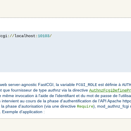
fcgi
://
localhost
:
10103
/
 web server-agnostic FastCGI, la variable
est définie à
FCGI_ROLE
AUT
ant que fournisseur de type
authnz
via la directive
AuthnzFcgiDefineP
ne même invocation à l'aide de l'identifiant et du mot de passe de l'utili
 intervient au cours de la phase d'authentification de l'API Apache httpd.
la phase d'autorisation (via une directive
), mod_authnz_fcgi 
Require
. Exemple d'application :