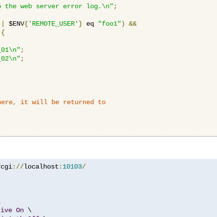
o the web server error log.\n"
;
||
 $ENV
{
'REMOTE_USER'
}
 eq 
"foo1"
)
&&
{
_01\n"
;
_02\n"
;
here, it will be returned to
fcgi
://
localhost
:
10103
/


tive
On
 \
