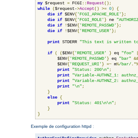
my
 $request 
=
 FCGI
::
Request
();
while
(
$request-
>
Accept
()
>=
0
)
{
die
if
 $ENV
{
'FCGI_APACHE_ROLE'
};
die
if
 $ENV
{
'FCGI_ROLE'
}
 ne 
"AUTHORI
die
if
!
$ENV
{
'REMOTE_PASSWD'
};
die
if
!
$ENV
{
'REMOTE_USER'
};
print
 STDERR 
"This text is written t
if
(
(
$ENV
{
'REMOTE_USER'
}
 eq 
"foo"
        $ENV
{
'REMOTE_PASSWD'
}
 eq 
"bar"
&
        $ENV
{
'REQUEST_URI'
}
=~
 m
%
/bar/
.*
print
"Status: 200\n"
;
print
"Variable-AUTHNZ_1: authnz
print
"Variable-AUTHNZ_2: authnz
print
"\n"
;
}
else
{
print
"Status: 401\n\n"
;
}
}
Exemple de configuration httpd :