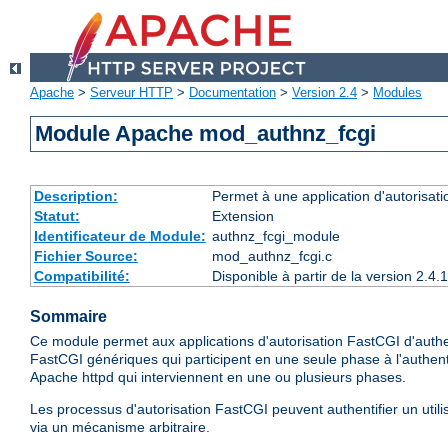
Apache
>
Serveur HTTP
>
Documentation
>
Version 2.4
>
Modules
Module Apache mod_authnz_fcgi
Description:
Permet à une application d'autorisatio
Statut:
Extension
Identificateur de Module:
authnz_fcgi_module
Fichier Source:
mod_authnz_fcgi.c
Compatibilité:
Disponible à partir de la version 2.
Sommaire
Ce module permet aux applications d'autorisation FastCGI d'authenti
FastCGI génériques qui participent en une seule phase à l'authentifi
Apache httpd qui interviennent en une ou plusieurs phases.
Les processus d'autorisation FastCGI peuvent authentifier un util
via un mécanisme arbitraire.