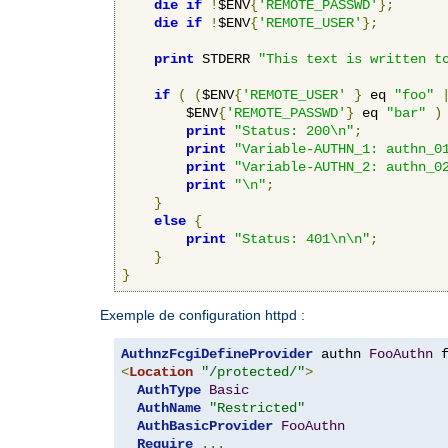
die
if
!
$ENV
{
'REMOTE_PASSWD'
};
die
if
!
$ENV
{
'REMOTE_USER'
};
print
 STDERR 
"This text is written t
if
(
(
$ENV
{
'REMOTE_USER'
}
 eq 
"foo"
        $ENV
{
'REMOTE_PASSWD'
}
 eq 
"bar"
)
print
"Status: 200\n"
;
print
"Variable-AUTHN_1: authn_0
print
"Variable-AUTHN_2: authn_0
print
"\n"
;
}
else
{
print
"Status: 401\n\n"
;
}
}
Exemple de configuration httpd :
AuthnzFcgiDefineProvider
 authn 
FooAuthn
 
<
Location
"/protected/"
>
AuthType
Basic
AuthName
"Restricted"
AuthBasicProvider
FooAuthn
Require
...