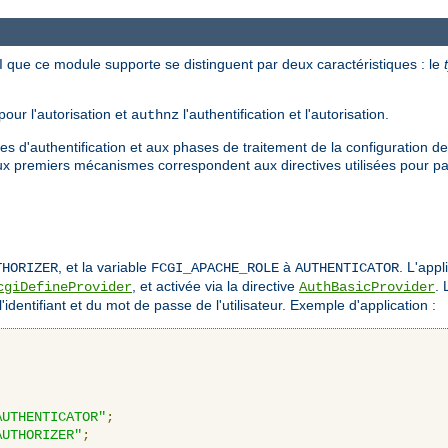
 que ce module supporte se distinguent par deux caractéristiques : le
pour l'autorisation et
l'authentification et l'autorisation.
authnz
es d'authentification et aux phases de traitement de la configuration de
ux premiers mécanismes correspondent aux directives utilisées pour pa
, et la variable
à
. L'appl
THORIZER
FCGI_APACHE_ROLE
AUTHENTICATOR
, et activée via la directive
. 
cgiDefineProvider
AuthBasicProvider
 l'identifiant et du mot de passe de l'utilisateur. Exemple d'application :
AUTHENTICATOR"
;
AUTHORIZER"
;