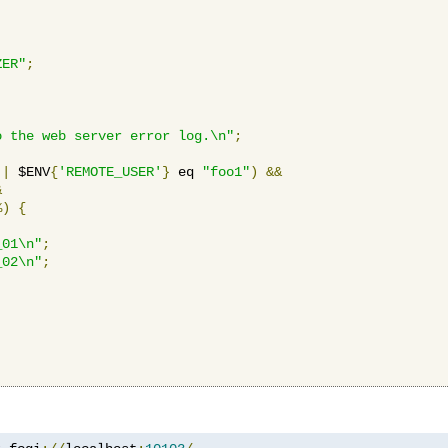
ZER"
;
o the web server error log.\n"
;
||
 $ENV
{
'REMOTE_USER'
}
 eq 
"foo1"
)
&&
&
%)
{
_01\n"
;
_02\n"
;