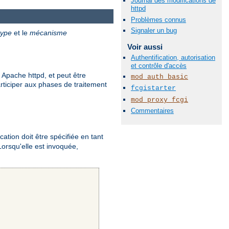
Journal des modifications de
httpd
Problèmes connus
Signaler un bug
type
et le
mécanisme
Voir aussi
Authentification, autorisation
et contrôle d'accès
 Apache httpd, et peut être
mod_auth_basic
rticiper aux phases de traitement
fcgistarter
mod_proxy_fcgi
Commentaires
ication doit être spécifiée en tant
Lorsqu'elle est invoquée,