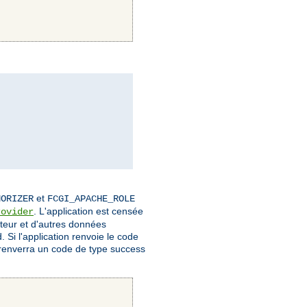
et
HORIZER
FCGI_APACHE_ROLE
. L'application est censée
rovider
sateur et d'autres données
 Si l'application renvoie le code
renverra un code de type success