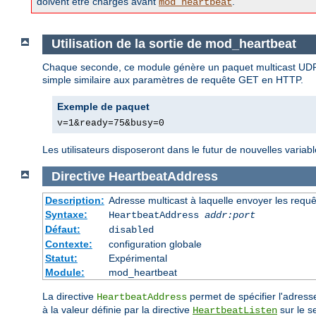
doivent être chargés avant
.
mod_heartbeat
Utilisation de la sortie de mod_heartbeat
Chaque seconde, ce module génère un paquet multicast UDP 
simple similaire aux paramètres de requête GET en HTTP.
Exemple de paquet
v=1&ready=75&busy=0
Les utilisateurs disposeront dans le futur de nouvelles variab
Directive
HeartbeatAddress
Description:
Adresse multicast à laquelle envoyer les requ
Syntaxe:
HeartbeatAddress
addr:port
Défaut:
disabled
Contexte:
configuration globale
Statut:
Expérimental
Module:
mod_heartbeat
La directive
permet de spécifier l'adress
HeartbeatAddress
à la valeur définie par la directive
sur le s
HeartbeatListen