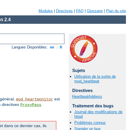
Modules
|
Directives
|
FAQ
|
Glossaire
|
Plan du site
n 2.4
Langues Disponibles:
en
|
fr
Sujets
Utilisation de la sortie de
mod_heartbeat
Directives
HeartbeatAddress
 général,
est
mod_heartmonitor
 directives
.
ProxyPass
Traitement des bugs
Journal des modifications de
httpd
Problèmes connus
t dans ce dernier cas, ils
Signaler un bug