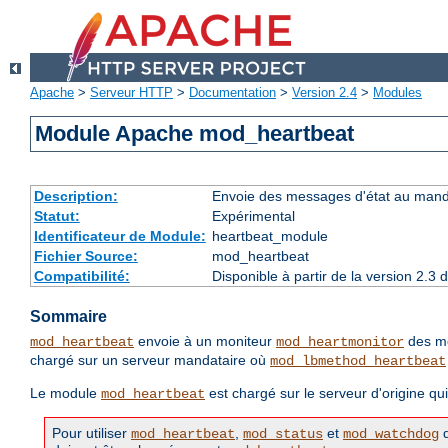
Apache
>
Serveur HTTP
>
Documentation
>
Version 2.4
>
Modules
Module Apache mod_heartbeat
Description:
Envoie des messages d'état au manda
Statut:
Expérimental
Identificateur de Module:
heartbeat_module
Fichier Source:
mod_heartbeat
Compatibilité:
Disponible à partir de la version 2.
Sommaire
envoie à un moniteur
des me
mod_heartbeat
mod_heartmonitor
chargé sur un serveur mandataire où
mod_lbmethod_heartbeat
Le module
est chargé sur le serveur d'origine qui
mod_heartbeat
Pour utiliser
,
et
d
mod_heartbeat
mod_status
mod_watchdog