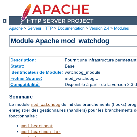
Apache
>
Serveur HTTP
>
Documentation
>
Version 2.4
>
Modules
Module Apache mod_watchdog
Description:
Fournit une infrastructure permettan
Statut:
Base
Identificateur de Module:
watchdog_module
Fichier Source:
mod_watchdog.c
Compatibilité:
Disponible à partir de la version 2.
Sommaire
Le module
définit des branchements (hooks) prog
mod_watchdog
enregistrer des gestionnaires (handlers) pour les branchements 
fonctionnalité :
mod_heartbeat
mod_heartmonitor