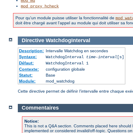
mod_md
mod_proxy_hcheck
Pour qu'un module puisse utiliser la fonctionnalité de
mod_wat
doit être chargé avant l'appel au module qui doit utiliser sa fonc
Directive
WatchdogInterval
Description:
Intervalle Watchdog en secondes
Syntaxe:
WatchdogInterval
time-interval
[s]
Défaut:
WatchdogInterval 1
Contexte:
configuration globale
Statut:
Base
Module:
mod_watchdog
Cette directive permet de définir l'intervalle entre chaque 
Commentaires
Notice:
This is not a Q&A section. Comments placed here should 
implemented or considered invalid/off-topic. Questions o