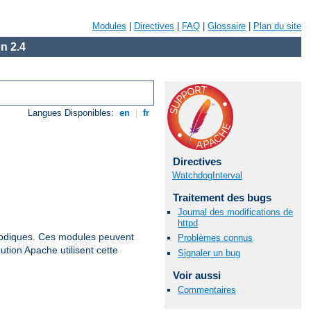
Modules
|
Directives
|
FAQ
|
Glossaire
|
Plan du site
n 2.4
Langues Disponibles:
en
|
fr
Directives
WatchdogInterval
Traitement des bugs
Journal des modifications de
httpd
iodiques. Ces modules peuvent
Problèmes connus
ution Apache utilisent cette
Signaler un bug
Voir aussi
Commentaires