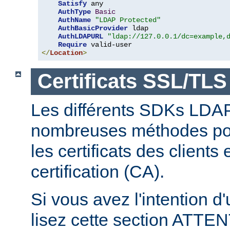
Satisfy
 any

AuthType
Basic
AuthName
"LDAP Protected"
AuthBasicProvider
 ldap

AuthLDAPURL
"ldap://127.0.0.1/dc=example,
Require
</
Location
>
Certificats SSL/TLS
Les différents SDKs LDA
nombreuses méthodes pour
les certificats des clients
certification (CA).
Si vous avez l'intention d
lisez cette section ATT