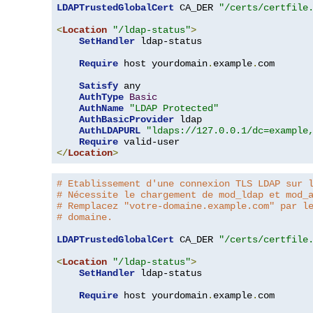
LDAPTrustedGlobalCert
 CA_DER 
"/certs/certfile
<
Location
"/ldap-status"
>
SetHandler
 ldap-status

Require
 host yourdomain
.
example
.
com

Satisfy
 any

AuthType
Basic
AuthName
"LDAP Protected"
AuthBasicProvider
 ldap

AuthLDAPURL
"ldaps://127.0.0.1/dc=example
Require
</
Location
>
# Etablissement d'une connexion TLS LDAP sur 
# Nécessite le chargement de mod_ldap et mod_
# Remplacez "votre-domaine.example.com" par l
# domaine.
LDAPTrustedGlobalCert
 CA_DER 
"/certs/certfile
<
Location
"/ldap-status"
>
SetHandler
 ldap-status

Require
 host yourdomain
.
example
.
com
