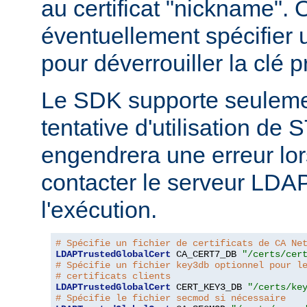
au certificat "nickname". 
éventuellement spécifier
pour déverrouiller la clé pr
Le SDK supporte seuleme
tentative d'utilisation d
engendrera une erreur lor
contacter le serveur LDA
l'exécution.
# Spécifie un fichier de certificats de CA Ne
LDAPTrustedGlobalCert
 CA_CERT7_DB 
"/certs/cer
# Spécifie un fichier key3db optionnel pour l
# certificats clients
LDAPTrustedGlobalCert
 CERT_KEY3_DB 
"/certs/ke
# Spécifie le fichier secmod si nécessaire