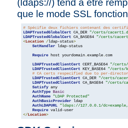
(ldaps://) tend à être rem
que le mode SSL fonction
# Spécifie deux fichiers contenant des certif
LDAPTrustedGlobalCert
 CA_DER 
"/certs/cacert1.
LDAPTrustedGlobalCert
 CA_BASE64 
"/certs/cacer
<
Location
/
ldap-status
>
SetHandler
 ldap-status

Require
 host yourdomain
.
example
.
com

LDAPTrustedClientCert
 CERT_BASE64 
"/certs
LDAPTrustedClientCert
 KEY_BASE64 
"/certs/
# CA certs respecified due to per-directo
LDAPTrustedClientCert
 CA_DER 
"/certs/cace
LDAPTrustedClientCert
 CA_BASE64 
"/certs/c
Satisfy
 any

AuthType
Basic
AuthName
"LDAP Protected"
AuthBasicProvider
 ldap

AuthLDAPURL
"ldaps://127.0.0.1/dc=example
Require
</
Location
>