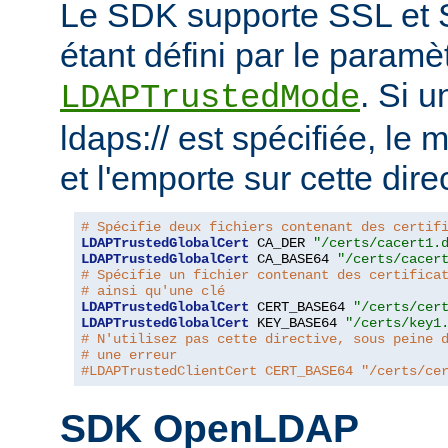
Le SDK supporte SSL et 
étant défini par le paramèt
. Si 
LDAPTrustedMode
ldaps:// est spécifiée, le
et l'emporte sur cette dire
# Spécifie deux fichiers contenant des certif
LDAPTrustedGlobalCert
 CA_DER 
"/certs/cacert1.
LDAPTrustedGlobalCert
 CA_BASE64 
"/certs/cacer
# Spécifie un fichier contenant des certifica
# ainsi qu'une clé
LDAPTrustedGlobalCert
 CERT_BASE64 
"/certs/cer
LDAPTrustedGlobalCert
 KEY_BASE64 
"/certs/key1
# N'utilisez pas cette directive, sous peine 
# une erreur
#LDAPTrustedClientCert CERT_BASE64 "/certs/ce
SDK OpenLDAP