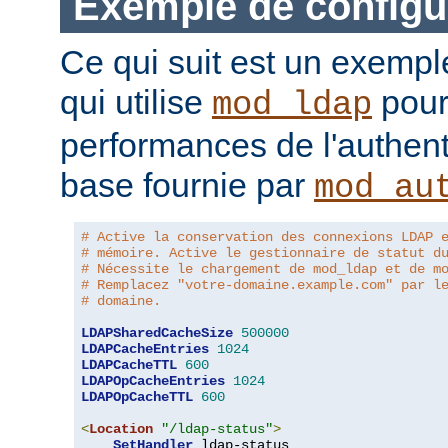
Exemple de configu
Ce qui suit est un exempl
qui utilise
pour
mod_ldap
performances de l'authent
base fournie par
mod_au
# Active la conservation des connexions LDAP 
# mémoire. Active le gestionnaire de statut d
# Nécessite le chargement de mod_ldap et de m
# Remplacez "votre-domaine.example.com" par l
# domaine.
LDAPSharedCacheSize
500000
LDAPCacheEntries
1024
LDAPCacheTTL
600
LDAPOpCacheEntries
1024
LDAPOpCacheTTL
600
<
Location
"/ldap-status"
>
SetHandler
 ldap-status
