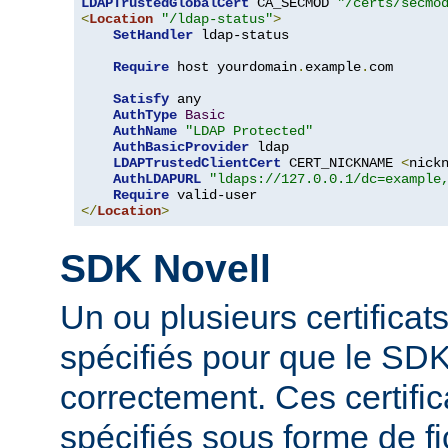
LDAPTrustedGlobalCert
 CA_SECMOD 
"/certs/secmo
<
Location
"/ldap-status"
>
SetHandler
 ldap-status

Require
 host yourdomain
.
example
.
com

Satisfy
 any

AuthType
Basic
AuthName
"LDAP Protected"
AuthBasicProvider
 ldap

LDAPTrustedClientCert
 CERT_NICKNAME 
<
nick
AuthLDAPURL
"ldaps://127.0.0.1/dc=example
Require
</
Location
>
SDK Novell
Un ou plusieurs certificat
spécifiés pour que le SDK
correctement. Ces certific
spécifiés sous forme de fi