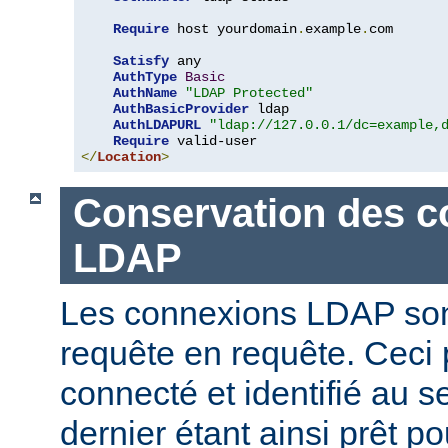
Require
 host yourdomain
.
example
.
com

Satisfy
 any

AuthType
Basic
AuthName
"LDAP Protected"
AuthBasicProvider
 ldap

AuthLDAPURL
"ldap://127.0.0.1/dc=example,
Require
</
Location
>
Conservation des c
LDAP
Les connexions LDAP son
requête en requête. Ceci 
connecté et identifié au 
dernier étant ainsi prêt p