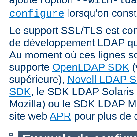
--with-lda
lorsqu'on const
configure
Le support SSL/TLS est cond
de développement LDAP qui
Au moment où ces lignes son
supporte
OpenLDAP SDK
(
supérieure),
Novell LDAP 
SDK
, le SDK LDAP Solaris 
Mozilla) ou le SDK LDAP Micr
site web
APR
pour plus de d