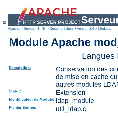
Serveu
Apache
>
Serveur HTTP
>
Documentation
>
Version 2.4
>
Modules
Module Apache mod
Langues 
Conservation des co
Description:
de mise en cache du 
autres modules LDA
Extension
Statut:
ldap_module
Identificateur de Module:
util_ldap.c
Fichier Source: