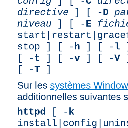
config
] [ -
C
direc
directive
] [ -
D
pa
niveau
] [ -
E
fichi
start|restart|grace
stop ] [ -
h
] [ -
l
]
[ -
t
] [ -
v
] [ -
V
]
[ -
T
]
Sur les
systèmes Window
additionnelles suivantes s
httpd
[ -
k
install|config|unin