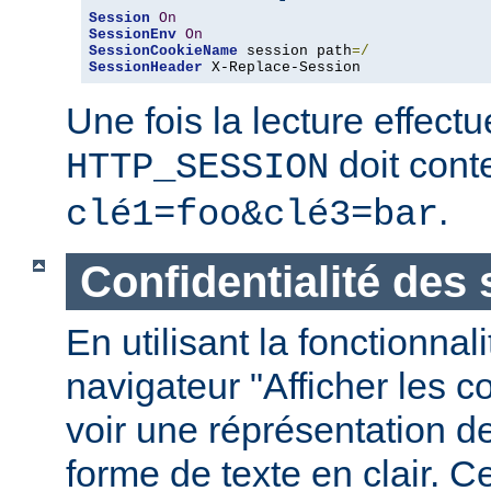
Session
On
SessionEnv
On
SessionCookieName
 session path
=/
SessionHeader
 X-Replace-Session
Une fois la lecture effect
doit conte
HTTP_SESSION
.
clé1=foo&clé3=bar
Confidentialité des
En utilisant la fonctionnal
navigateur "Afficher les 
voir une réprésentation d
forme de texte en clair. C