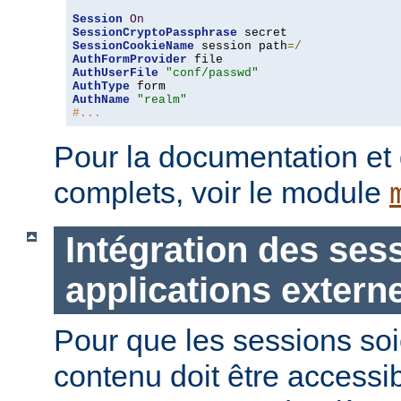
Session
On
SessionCryptoPassphrase
SessionCookieName
 session path
=/
AuthFormProvider
AuthUserFile
"conf/passwd"
AuthType
AuthName
"realm"
#...
Pour la documentation et
complets, voir le module
Intégration des ses
applications extern
Pour que les sessions soie
contenu doit être accessi