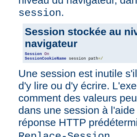
niveau du navigateur, d
.
session
Session stockée au ni
navigateur
Session
On
SessionCookieName
 session path
=/
Une session est inutile s'i
d'y lire ou d'y écrire. L'
comment des valeurs peuv
dans une session à l'aide
réponse HTTP prédéter
.
Replace-Session