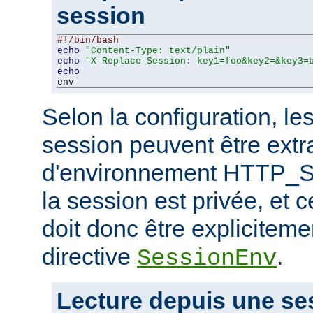
session
#!/bin/bash
echo
"Content-Type: text/plain"
echo
"X-Replace-Session: key1=foo&key2=&key3=
echo
env
Selon la configuration, le
session peuvent être extra
d'environnement HTTP_S
la session est privée, et c
doit donc être expliciteme
directive
.
SessionEnv
Lecture depuis une se