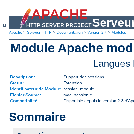
Serveu
Apache
>
Serveur HTTP
>
Documentation
>
Version 2.4
>
Modules
Module Apache mod
Langues 
Description:
Support des sessions
Statut:
Extension
Identificateur de Module:
session_module
Fichier Source:
mod_session.c
Compatibilité:
Disponible depuis la version 2.3 d'A
Sommaire