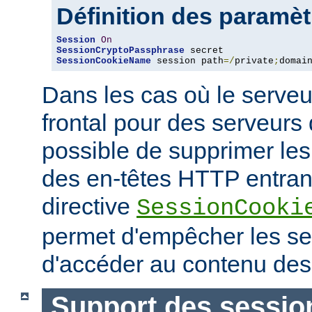
Définition des paramè
Session
On
SessionCryptoPassphrase
SessionCookieName
 session path
=/
private
;
domai
Dans les cas où le serveu
frontal pour des serveurs d
possible de supprimer le
des en-têtes HTTP entrant
directive
SessionCooki
permet d'empêcher les ser
d'accéder au contenu des
Support des sessio