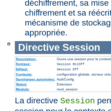
déchiffrement, sa mise 
chiffrement et sa réécri
mécanisme de stockage
appropriée.
Directive
Session
Description:
Ouvre une session pour le context
Syntaxe:
Session On|Off
Défaut:
Session Off
Contexte:
configuration globale, serveur virtu
Surcharges autorisées:
AuthConfig
Statut:
Extension
Module:
mod_session
La directive
perm
Session
session pour le contexte 