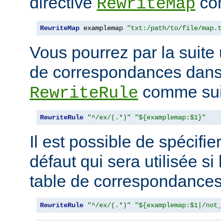
directive
com
RewriteMap
RewriteMap
 examplemap 
"txt:/path/to/file/map.
Vous pourrez par la suite u
de correspondances dans 
comme suit
RewriteRule
RewriteRule
"^/ex/(.*)"
"${examplemap:$1}"
Il est possible de spécifie
défaut qui sera utilisée si
table de correspondances 
RewriteRule
"^/ex/(.*)"
"${examplemap:$1|/not