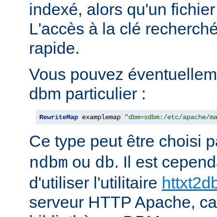
indexé, alors qu'un fichier
L'accès à la clé recherch
rapide.
Vous pouvez éventuelleme
dbm particulier :
RewriteMap
 examplemap 
"dbm=sdbm:/etc/apache/m
Ce type peut être choisi 
ou
. Il est cepe
ndbm
db
d'utiliser l'utilitaire
httxt2
serveur HTTP Apache, car i