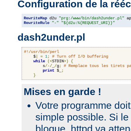
Configuration de la rééc
RewriteMap
 d2u 
"prg:/www/bin/dash2under.pl"
 a
RewriteRule
"-"
"${d2u:%{REQUEST_URI}}"
dash2under.pl
#!/usr/bin/perl
    $
|
=
1
;
# Turn off I/O buffering
while
(<
STDIN
>)
{
        s
/-/
_
/
g
;
# Remplace tous les tirets p
print
 $_
;
}
Mises en garde !
Votre programme doit 
simple possible. Si 
bloque, httpd va atte