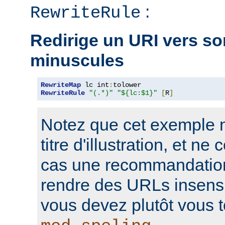
:
RewriteRule
Redirige un URI vers so
minuscules
RewriteMap
 lc int
:
RewriteRule
"(.*)"
"${lc:$1}"
[
R
]
Notez que cet exemple n'
titre d'illustration, et n
cas une recommandation
rendre des URLs insensi
vous devez plutôt vous t