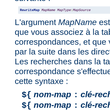
RewriteMap
MapName
MapType
:
MapSource
L'argument
MapName
est
que vous associez à la ta
correspondances, et que v
par la suite dans les direc
Les recherches dans la ta
correspondance s'effectu
cette syntaxe :
nom-map
clé-rec
${
:
nom-map
clé-rec
${
: