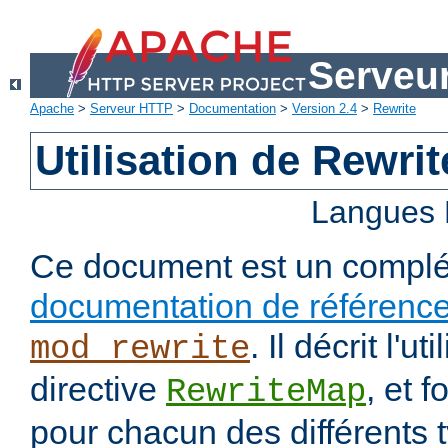
Serveu
Apache
>
Serveur HTTP
>
Documentation
>
Version 2.4
>
Rewrite
Utilisation de Rewri
Langues 
Ce document est un complé
documentation de référenc
. Il décrit l'ut
mod_rewrite
directive
, et 
RewriteMap
pour chacun des différents 