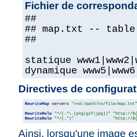
Fichier de correspond
##
## map.txt -- table
##
statique www1|www2|
dynamique www5|www6
Directives de configura
RewriteMap
 servers 
"rnd:/path/to/file/map.txt
RewriteRule
"^/(.*\.(png|gif|jpg))"
"http://$
RewriteRule
"^/(.*)"
"http://$
Ainsi, lorsqu'une image 