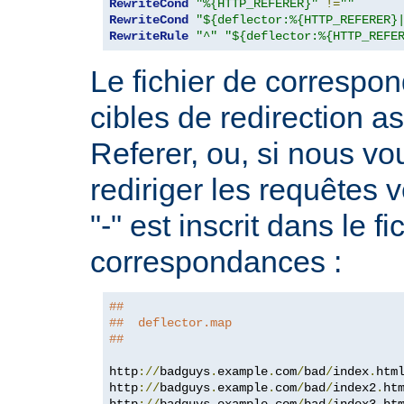
RewriteCond
"%{HTTP_REFERER}"
!=
""
RewriteCond
"${deflector:%{HTTP_REFERER}
RewriteRule
"^"
"${deflector:%{HTTP_REFE
Le fichier de correspo
cibles de redirection 
Referer, ou, si nous v
rediriger les requêtes v
"-" est inscrit dans le fi
correspondances :
##
##  deflector.map
##
http
://
badguys
.
example
.
com
/
bad
/
index
.
htm
http
://
badguys
.
example
.
com
/
bad
/
index2
.
ht
http
://
badguys
.
example
.
com
/
bad
/
index3
.
ht