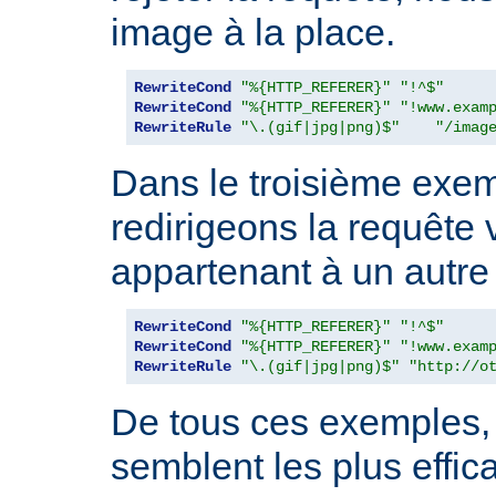
image à la place.
RewriteCond
"%{HTTP_REFERER}"
"!^$"
RewriteCond
"%{HTTP_REFERER}"
"!www.exam
RewriteRule
"\.(gif|jpg|png)$"
"/imag
Dans le troisième exe
redirigeons la requête
appartenant à un autre 
RewriteCond
"%{HTTP_REFERER}"
"!^$"
RewriteCond
"%{HTTP_REFERER}"
"!www.exam
RewriteRule
"\.(gif|jpg|png)$"
"http://o
De tous ces exemples, 
semblent les plus effic