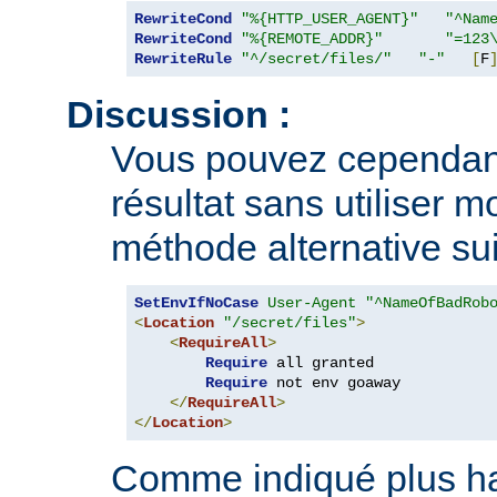
RewriteCond
"%{HTTP_USER_AGENT}"
"^Nam
RewriteCond
"%{REMOTE_ADDR}"
"=123
RewriteRule
"^/secret/files/"
"-"
[
F
Discussion :
Vous pouvez cependan
résultat sans utiliser m
méthode alternative sui
SetEnvIfNoCase
User-Agent
"^NameOfBadRob
<
Location
"/secret/files"
>
<
RequireAll
>
Require
 all granted

Require
 not env goaway

</
RequireAll
>
</
Location
>
Comme indiqué plus hau