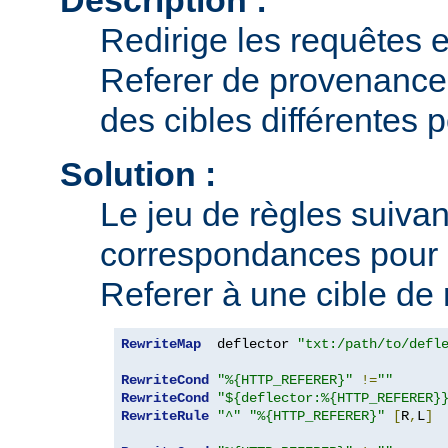
Redirige les requêtes e
Referer de provenance 
des cibles différentes 
Solution :
Le jeu de règles suivant
correspondances pour 
Referer à une cible de 
RewriteMap
  deflector 
"txt:/path/to/defl
RewriteCond
"%{HTTP_REFERER}"
!=
""
RewriteCond
"${deflector:%{HTTP_REFERER}
RewriteRule
"^"
"%{HTTP_REFERER}"
[
R
,
L
]