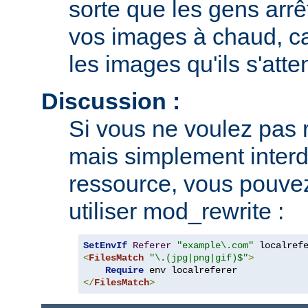
sorte que les gens arrê
vos images à chaud, car
les images qu'ils s'atte
Discussion :
Si vous ne voulez pas r
mais simplement interdi
ressource, vous pouvez
utiliser mod_rewrite :
SetEnvIf
Referer
"example\.com"
<
FilesMatch
"\.(jpg|png|gif)$"
>
Require
</
FilesMatch
>