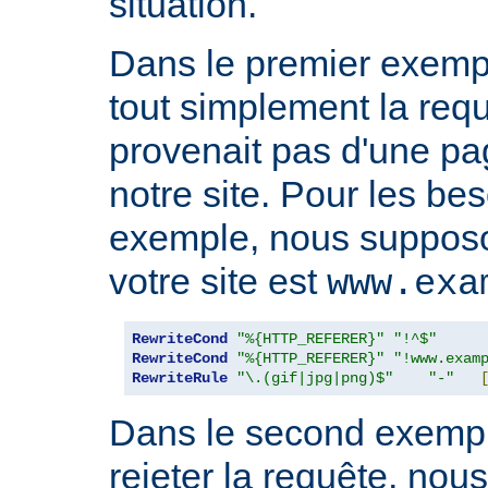
situation.
Dans le premier exempl
tout simplement la requ
provenait pas d'une pa
notre site. Pour les be
exemple, nous suppos
votre site est
www.exa
RewriteCond
"%{HTTP_REFERER}"
"!^$"
RewriteCond
"%{HTTP_REFERER}"
"!www.exam
RewriteRule
"\.(gif|jpg|png)$"
"-"
Dans le second exempl
rejeter la requête, nou