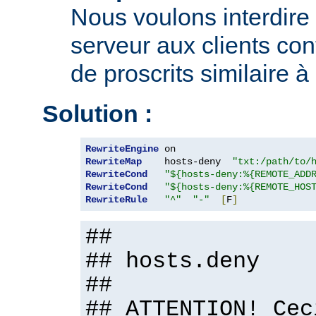
Nous voulons interdire 
serveur aux clients con
de proscrits similaire à
Solution :
RewriteEngine
RewriteMap
    hosts-deny  
"txt:/path/to/
RewriteCond
"${hosts-deny:%{REMOTE_ADD
RewriteCond
"${hosts-deny:%{REMOTE_HOS
RewriteRule
"^"
"-"
[
F
]
##
## hosts.deny
##
## ATTENTION! Cec