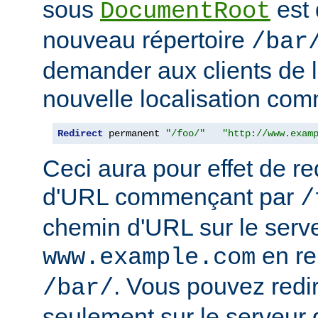
sous
est 
DocumentRoot
nouveau répertoire
/bar
demander aux clients de l
nouvelle localisation comm
Redirect
 permanent 
"/foo/"
"http://www.exam
Ceci aura pour effet de re
d'URL commençant par
/
chemin d'URL sur le serv
en r
www.example.com
. Vous pouvez redir
/bar/
seulement sur le serveur 