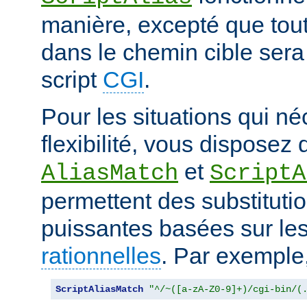
manière, excepté que tout
dans le chemin cible sera
script
CGI
.
Pour les situations qui né
flexibilité, vous disposez 
et
AliasMatch
ScriptA
permettent des substituti
puissantes basées sur le
rationnelles
. Par exemple
ScriptAliasMatch
"^/~([a-zA-Z0-9]+)/cgi-bin/(