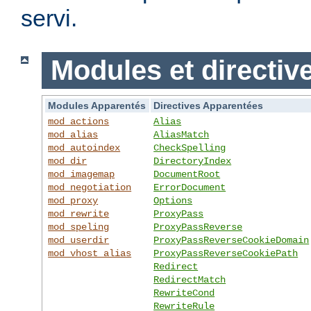
servi.
Modules et directiv
Modules Apparentés
Directives Apparentées
mod_actions
Alias
mod_alias
AliasMatch
mod_autoindex
CheckSpelling
mod_dir
DirectoryIndex
mod_imagemap
DocumentRoot
mod_negotiation
ErrorDocument
mod_proxy
Options
mod_rewrite
ProxyPass
mod_speling
ProxyPassReverse
mod_userdir
ProxyPassReverseCookieDomain
mod_vhost_alias
ProxyPassReverseCookiePath
Redirect
RedirectMatch
RewriteCond
RewriteRule