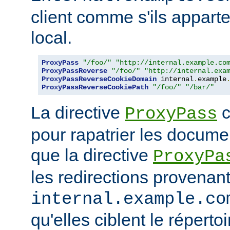
client comme s'ils appart
local.
ProxyPass
"/foo/"
"http://internal.example.co
ProxyPassReverse
"/foo/"
"http://internal.exa
ProxyPassReverseCookieDomain
 internal
.
example
ProxyPassReverseCookiePath
"/foo/"
"/bar/"
La directive
c
ProxyPass
pour rapatrier les docume
que la directive
ProxyPa
les redirections provenan
internal.example.co
qu'elles ciblent le réperto