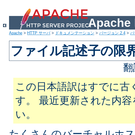
Apach
Apache
>
HTTP サーバ
>
ドキュメンテーション
>
バージョン 2.4
>
バ
ファイル記述子の限
翻
この日本語訳はすでに古
す。 最近更新された内
い。
たくさんのバーチャルホス