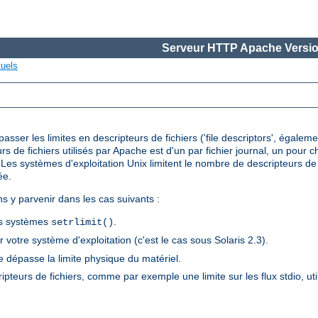
Serveur HTTP Apache Versio
tuels
ser les limites en descripteurs de fichiers ('file descriptors', égalem
urs de fichiers utilisés par Apache est d'un par fichier journal, un pour
es systèmes d'exploitation Unix limitent le nombre de descripteurs de f
ée.
ns y parvenir dans les cas suivants :
els systèmes
.
setrlimit()
 votre système d'exploitation (c'est le cas sous Solaris 2.3).
 dépasse la limite physique du matériel.
ripteurs de fichiers, comme par exemple une limite sur les flux stdio, ut