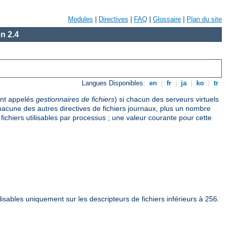
Modules
|
Directives
|
FAQ
|
Glossaire
|
Plan du site
n 2.4
Langues Disponibles:
en
|
fr
|
ja
|
ko
|
tr
ent appelés
gestionnaires de fichiers
) si chacun des serveurs virtuels
 chacune des autres directives de fichiers journaux, plus un nombre
ichiers utilisables par processus ; une valeur courante pour cette
ilisables uniquement sur les descripteurs de fichiers inférieurs à 256.