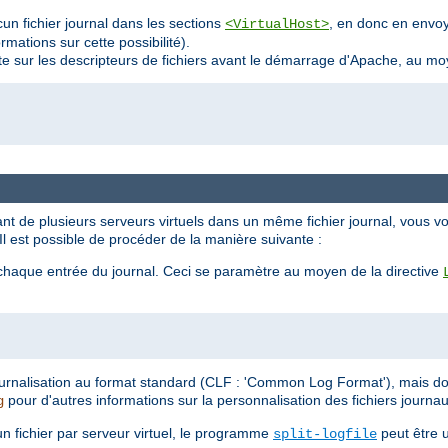
un fichier journal dans les sections
, en donc en envoya
<VirtualHost>
mations sur cette possibilité).
te sur les descripteurs de fichiers avant le démarrage d'Apache, au m
nt de plusieurs serveurs virtuels dans un même fichier journal, vous vo
. Il est possible de procéder de la manière suivante :
 chaque entrée du journal. Ceci se paramètre au moyen de la directive
 journalisation au format standard (CLF : 'Common Log Format'), mais d
pour d'autres informations sur la personnalisation des fichiers journau
g
n fichier par serveur virtuel, le programme
peut être u
split-logfile