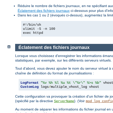
Réduire le nombre de fichiers journaux, en ne spécifiant auc
Éclatement des fichiers journaux
ci-dessous pour plus d'infor
Dans les cas 1 ou 2 (évoqués ci-dessus), augmentez la limi
#!/bin/sh
ulimit -S -n 100
exec httpd
Éclatement des fichiers journaux
Lorsque vous choisissez d'enregistrer les informations émana
statistiques, par exemple, sur les différents serveurs virtuels
Tout d'abord, vous devez ajouter le nom du serveur virtuel à
chaîne de définition du format de journalisations :
LogFormat
"%v %h %l %u %t \"%r\" %>s %b"
CustomLog
 logs
/
multiple_vhost_log vhost
Cette configuration va provoquer la création d'un fichier de
(spécifié par la directive
). (Voir
ServerName
mod_log_confi
Au moment de séparer les informations du fichier journal en u